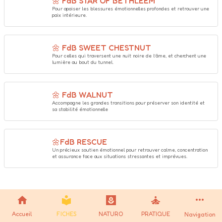
🌼 FdB STAR OF BETHLEEM
Pour apaiser les blessures émotionnelles profondes et retrouver une 
paix intérieure. 
🌼 FdB SWEET CHESTNUT
Pour celles qui traversent une nuit noire de l’âme, et cherchent une 
lumière au bout du tunnel. 
🌼 FdB WALNUT
Accompagne les grandes transitions pour préserver son identité et 
sa stabilité émotionnelle 
🌼FdB RESCUE
Un précieux soutien émotionnel pour retrouver calme, concentration 
et assurance face aux situations stressantes et imprévues. 
Accueil
FICHES
NATURO
PRATIQUE
Navigation