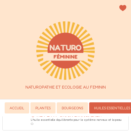
🧴FICHES HUILES ESSENTIELLES
✨ SOMMAIRE ✨ 
🧴 HE CITRON
🍋 La tonique digestive, circulatoire et purifiante pour la vitalité 
féminine  
🧴 HE LAVANDE FINE
L’huile essentielle apaisante & régénérante pour le bien-être 
féminin 
🧴 HE MENTHE POIVREE
NATUROPATHIE ET ECOLOGIE AU FEMININ
L’huile essentielle rafraîchissante et tonifiante pour la vitalité 
féminine 
ACCUEIL
PLANTES
BOURGEONS
HUILES ESSENTIELLES
🧴 HE PETIT GRAIN BIRAGADIER
L’huile essentielle équilibrante pour le système nerveux et la peau 
🍊 