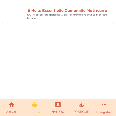
🧴Huile Essentielle Camomille Matricaire
L'huile essentielle apaisante & anti-inflammatoire pour le bien-être 
féminin 
Accueil
FICHES
NATURO
PRATIQUE
Navigation