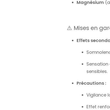
Magnésium
(a
⚠️ Mises en ga
Effets seconda
Somnolence
Sensation 
sensibles.
Précautions :
Vigilance l
Effet renf