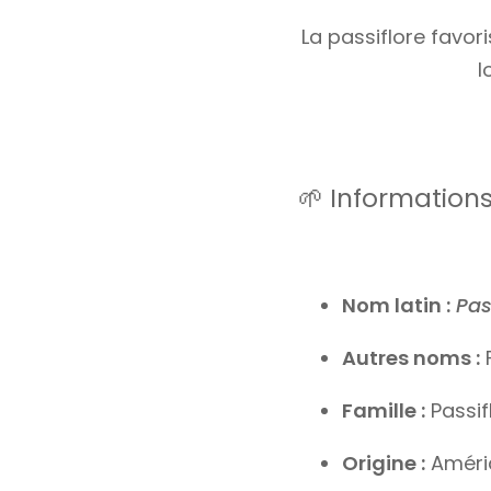
La passiflore favo
l
🌱 Information
Nom latin :
Pas
Autres noms :
F
Famille :
Passif
Origine :
Amériq