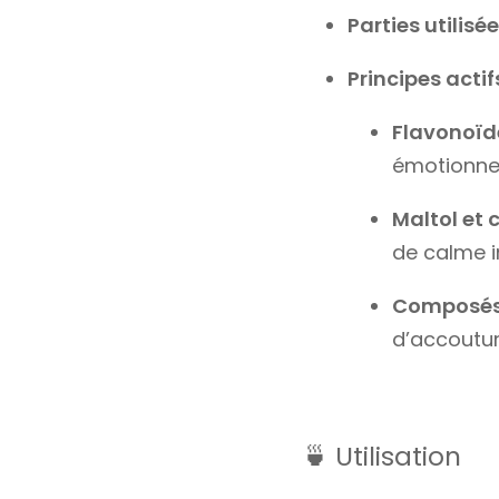
Parties utilisée
Principes actif
Flavonoïd
émotionnel
Maltol et
de calme in
Composés 
d’accoutu
🍵 Utilisation