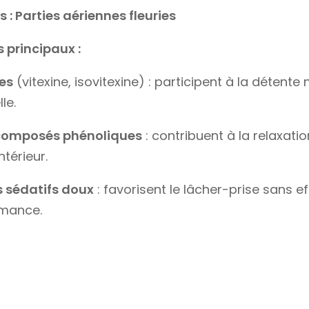
s :
Parties aériennes fleuries
s principaux :
es
(vitexine, isovitexine) : participent à la détente
le.
 composés phénoliques
: contribuent à la relaxatio
térieur.
sédatifs doux
: favorisent le lâcher-prise sans ef
mance.