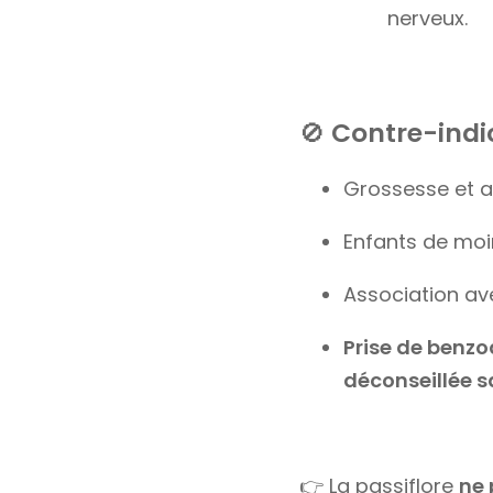
nerveux.
🚫
Contre-indic
Grossesse et al
Enfants de moi
Association av
Prise de benzo
déconseillée s
👉 La passiflore
ne 