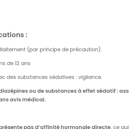
ations :
laitement (par principe de précaution).
ns de 12 ans
ec des substances sédatives : vigilance.
diazépines ou de substances à effet sédatif : as
ans avis médical.
présente pas d’affinité hormonale directe
, ce qu