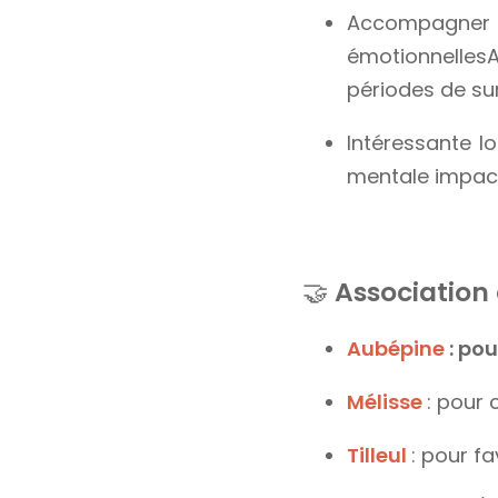
Accompagner l
émotionnellesA
périodes de su
Intéressante l
mentale impact
🤝​
Association 
Aubépine
:
pou
Mélisse
: pour 
Tilleul
: pour fa