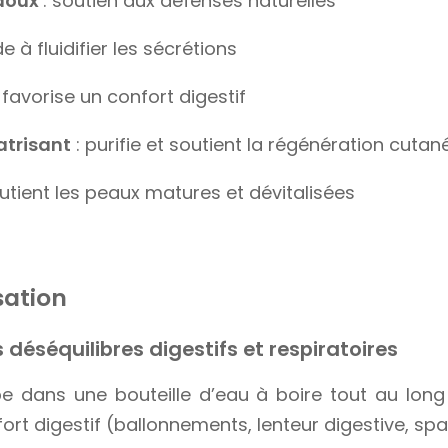
 doux
: soutien aux défenses naturelles
de à fluidifier les sécrétions
: favorise un confort digestif
atrisant
: purifie et soutient la régénération cutan
outient les peaux matures et dévitalisées
sation
déséquilibres digestifs et respiratoires
pe dans une bouteille d’eau à boire tout au long
fort digestif (ballonnements, lenteur digestive, sp