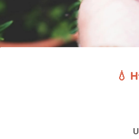
💧 H
U