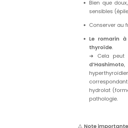
Bien que doux
sensibles (épil
Conserver au fr
Le romarin à
thyroïde
.
➜ Cela peut 
d’Hashimoto
,
hyperthyroïdien
correspondan
hydrolat (for
pathologie.
⚠️
Note important