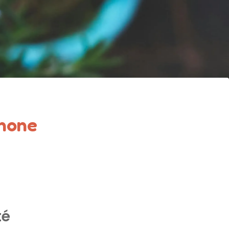
énone
té