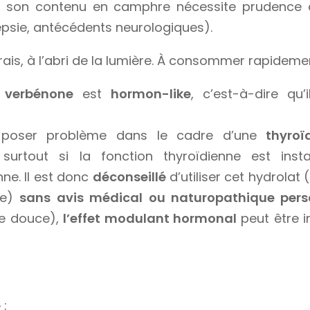
, son contenu en camphre nécessite prudence 
epsie, antécédents neurologiques).
ais, à l’abri de la lumière. À consommer rapideme
 verbénone
est
hormon-like
, c’est-à-dire qu
poser problème dans le cadre d’une
thyro
 surtout si la fonction thyroïdienne est in
ne. Il est donc
déconseillé
d’utiliser cet hydrolat (
te)
sans avis médical ou naturopathique pers
me douce),
l’effet modulant hormonal
peut être 
e
: