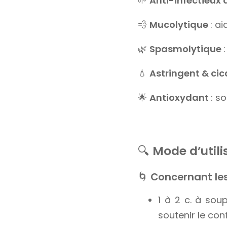
🌱
Anti-infectieux
💨
Mucolytique
: ai
🌿
Spasmolytique
💧
Astringent & cic
🌟
Antioxydant
: s
🔍
Mode d’utili
🌀
Concernant les 
1 à 2 c. à sou
soutenir le con