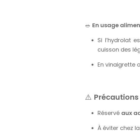
🥗
En usage alimen
Si l’hydrolat 
cuisson des lé
En vinaigrette
⚠️
Précautions
Réservé
aux ad
À éviter chez l