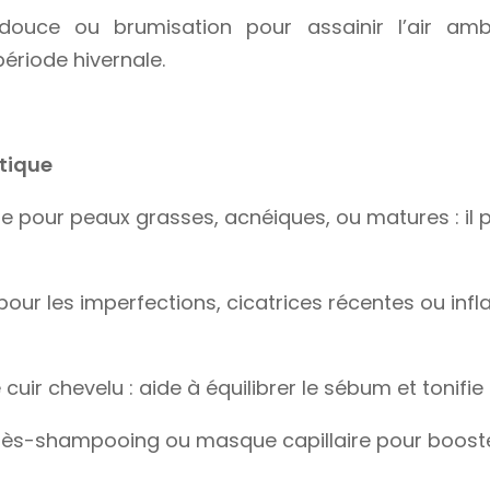
 douce ou brumisation pour assainir l’air ambi
période hivernale.
tique
ue pour peaux grasses, acnéiques, ou matures : il p
our les imperfections, cicatrices récentes ou in
cuir chevelu : aide à équilibrer le sébum et tonifie 
rès-shampooing ou masque capillaire pour booster 