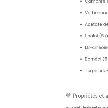
Camphre (
Verbénone 
Acétate de
Linalol (5 
1,8-cinéole
Bornéol (5
Terpinène-
💚
Propriétés et a