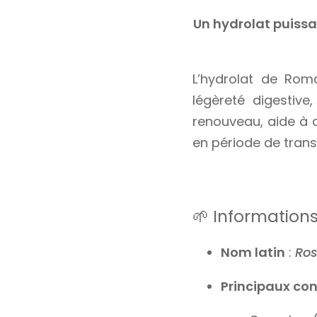
Un hydrolat puissan
L’hydrolat de Ro
légèreté digestive
renouveau, aide à di
en période de trans
🌱 Information
Nom latin
:
Ros
Principaux con