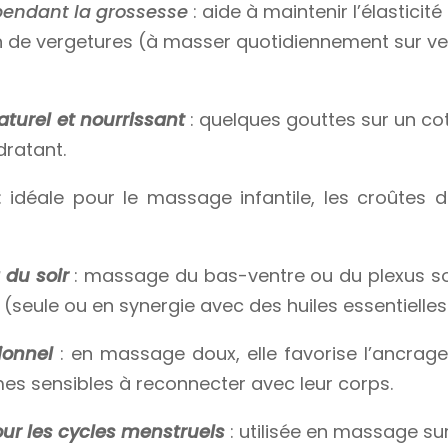
pendant la grossesse
: aide à maintenir l’élasticité
on de vergetures (à masser quotidiennement sur ven
turel et nourrissant
: quelques gouttes sur un cot
dratant.
 idéale pour le massage infantile, les croûtes de l
 du soir
: massage du bas-ventre ou du plexus sol
(seule ou en synergie avec des huiles essentielle
ionnel
: en massage doux, elle favorise l’ancrage
es sensibles à reconnecter avec leur corps.
our les cycles menstruels
: utilisée en massage su