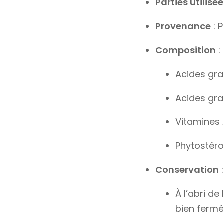
Parties utilisé
Provenance
: 
Composition
:
Acides gra
Acides gra
Vitamines 
Phytostérol
Conservation
:
À l’abri de
bien ferm