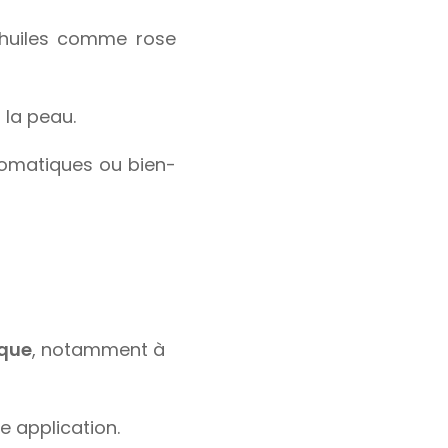
 huiles comme rose
 la peau.
romatiques ou bien-
oque
, notamment à
e application.