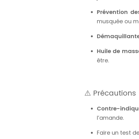
Prévention de
musquée ou ma
Démaquillant
Huile de mas
être.
⚠️ Précautions
Contre-indiqué
l’amande.
Faire un test d