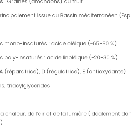
es
: Graines (amandons) du fruit
Principalement issue du Bassin méditerranéen (Espa
s mono-insaturés : acide oléique (~65-80 %)
s poly-insaturés : acide linoléique (~20-30 %)
A (réparatrice), D (régulatrice), E (antioxydante)
s, triacylglycérides
 la chaleur, de l’air et de la lumière (idéalement d
é)