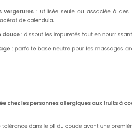
s vergetures
: utilisée seule ou associée à des
cérat de calendula.
e douce
: dissout les impuretés tout en nourrissant
sage
: parfaite base neutre pour les massages a
e chez les personnes allergiques aux fruits à c
e tolérance dans le pli du coude avant une premièr