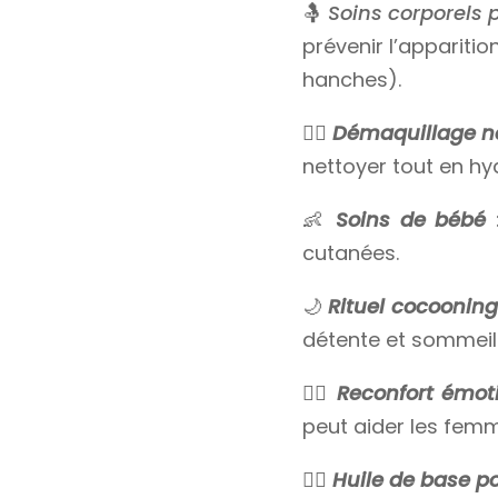
🤱
Soins corporels 
prévenir l’appariti
hanches).
🧖‍♀️
Démaquillage na
nettoyer tout en hy
👶
Soins de bébé
:
cutanées.
🌙
Rituel cocooning
détente et sommeil 
🧘‍♀️
Reconfort émot
peut aider les femm
💆‍♀️
Huile de base p